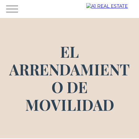
EL
ALQUILER
VENTA
DUEÑO
AGENCIA
GUIAR
ARRENDAMIENT
Área del
CONTAC
ESTIMA
propieta
TO
CIÓN
O DE
rio
MOVILIDAD