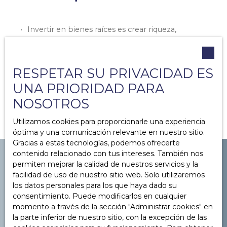
Invertir en bienes raíces es crear riqueza,
Es necesario anticipar ciertos costos
Cabe señalar dos tipos de costos: los costos de
adquisición de la propiedad y los costos durante
RESPETAR SU PRIVACIDAD ES
todo el período de tenencia de la misma
propiedad.
UNA PRIORIDAD PARA
NOSOTROS
Utilizamos cookies para proporcionarle una experiencia
óptima y una comunicación relevante en nuestro sitio.
Gracias a estas tecnologías, podemos ofrecerte
contenido relacionado con tus intereses. También nos
permiten mejorar la calidad de nuestros servicios y la
facilidad de uso de nuestro sitio web. Solo utilizaremos
los datos personales para los que haya dado su
YOU WANT TO
consentimiento. Puede modificarlos en cualquier
to sell in Paris or its
momento a través de la sección ″Administrar cookies″ en
surroundings ?
la parte inferior de nuestro sitio, con la excepción de las