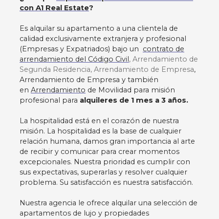
con A1 Real Estate
?
large floor-to-ceiling window, the apartment also
ensures privacy with its electric rolling shutter. It
Es alquilar su apartamento a una clientela de
consists of a modern and cozy living room with a
calidad exclusivamente extranjera y profesional
comfortable sofa bed featuring a high-quality
(Empresas y Expatriados) bajo un
contrato de
mattress, a sitting area with armchairs and a TV, an
arrendamiento del Código Civil
, Arrendamiento de
open-plan, fully equipped kitchen, and a
Segunda Residencia, Arrendamiento de Empresa
,
bathroom with a shower, toilet, and a washer-
Arrendamiento de Empresa y también
dryer combo. Includes common charges,
en
Arrendamiento
de Movilidad para misión
excluding private charges (electricité, heating,
profesional para
alquileres de 1 mes a 3 años.
internet). • Civil Code Lease (Corporate lease or
secondary residence) • Metro: Volontaires (line
La hospitalidad está en el corazón de nuestra
12), Vaugirard (line 12), Pasteur (lines 6 & 12). •
misión. La hospitalidad es la base de cualquier
Contact us | Viewings 7/7 | Virtual tour upon
relación humana, damos gran importancia al arte
request | Want to know the value of your
de recibir y comunicar para crear momentos
property? We offer a detailed and free valuation
excepcionales. Nuestra prioridad es cumplir con
with no obligation.
sus expectativas, superarlas y resolver cualquier
problema. Su satisfacción es nuestra satisfacción.
Nuestra agencia le ofrece alquilar una selección de
apartamentos de lujo y propiedades