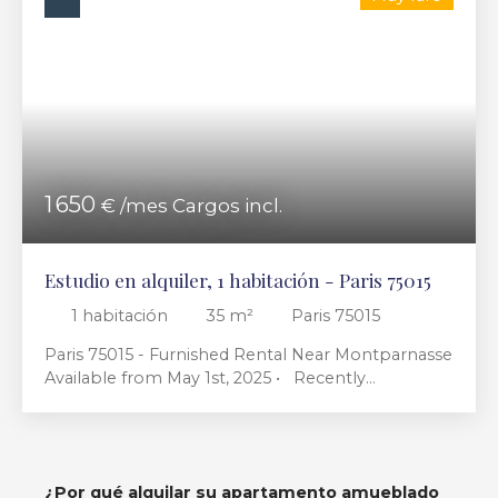
1 650
€ /mes Cargos incl.
Estudio en alquiler, 1 habitación - Paris 75015
1
habitación
35
m²
Paris 75015
Paris 75015 - Furnished Rental Near Montparnasse
Available from May 1st, 2025 • Recently
renovated, this elegant 35m² studio is fully
furnished and located in a modern building in the
15th arrondissement, close to Square Necker. Ideal
for a single person or a couple looking for a stay
¿Por qué
alquilar su apartamento amueblado
of at least one month. • Bright thanks to its