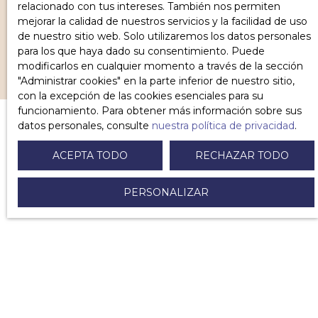
relacionado con tus intereses. También nos permiten
RECIBIR ANUNCIOS
mejorar la calidad de nuestros servicios y la facilidad de uso
de nuestro sitio web. Solo utilizaremos los datos personales
para los que haya dado su consentimiento. Puede
modificarlos en cualquier momento a través de la sección
″Administrar cookies″ en la parte inferior de nuestro sitio,
con la excepción de las cookies esenciales para su
funcionamiento. Para obtener más información sobre sus
datos personales, consulte
nuestra política de privacidad
.
ACEPTA TODO
RECHAZAR TODO
¿YA ES PROPIETARIO DE
UNA
CASA?
PERSONALIZAR
Contáctenos