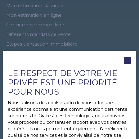
Mon estimation classique
Mon estimation en ligne
Conciergerie immobilière
Différents mandats de vente
Etapes transaction immobilière
Dossier vente immobilière
Dossier location immobilière
LE RESPECT DE VOTRE VIE
Plan du site
PRIVÉE EST UNE PRIORITÉ
Visite Virtuelle
POUR NOUS
Offre promotionnelle
Apporteur d'affaires
Nous utilisons des cookies afin de vous offrir une
expérience optimale et une communication pertinente
Recrutement
sur notre site. Grace à ces technologies, nous pouvons
Parrainage immobilier
vous proposer du contenu en rapport avec vos centres
d'intérêt. Ils nous permettent également d'améliorer la
Mentions légales
qualité de nos services et la convivialité de notre site