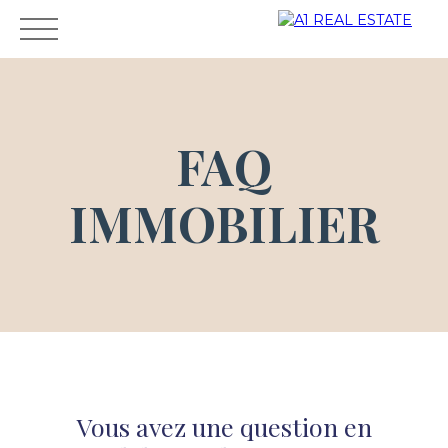
FAQ
LOCATION
VENTE
PROPRIETAIRE
AGENCE
G
IMMOBILIER
Espace
CONTAC
ESTIMA
propriét
T
TION
aire
Vous avez une question en