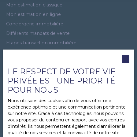
Mon estimation classique
Mon estimation en ligne
Conciergerie immobilière
Différents mandats de vente
Etapes transaction immobilière
Dossier vente immobilière
Dossier location immobilière
LE RESPECT DE VOTRE VIE
Plan du site
PRIVÉE EST UNE PRIORITÉ
Visite Virtuelle
POUR NOUS
Offre promotionnelle
Apporteur d'affaires
Nous utilisons des cookies afin de vous offrir une
expérience optimale et une communication pertinente
Recrutement
sur notre site. Grace à ces technologies, nous pouvons
Parrainage immobilier
vous proposer du contenu en rapport avec vos centres
d'intérêt. Ils nous permettent également d'améliorer la
Mentions légales
qualité de nos services et la convivialité de notre site