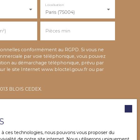
Localisation
Paris (75004)
m²)
Pièces min
rsonnelles conformément au RGPD. Si vous ne
ommerciale par voie téléphonique, vous pouvez
position au démarchage téléphonique, prévu par
sur le site Internet www.bloctel.gouv.fr ou par
 41013 BLOIS CEDEX.
données personnelles, veuillez consulter notre
S
ES ANNONCES
ce à ces technologies, nous pouvons vous proposer du
ivialité de notre site internet. Nous utiliserons uniquement