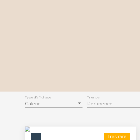
Type d'affichage
Trier par
Galerie
Pertinence
Très rare