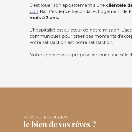
C'est louer son appartement à une
clientèle d
avec salle de bain et WC ainsi que 2
Civil
, Bail Résidence Secondaire, Logement de f
chambres avec salle de bain. Gardien,
mois à 3 ans.
sécurisé, spacieux, lumineux, refait à neuf,
hauteur sous plafond, moulure, ascenseur.
L’hospitalité est au cœur de notre mission. L’ac
Contactez-Nous | visite 7j/7 | visite virtuelle
communiquer pour créer des moments d’exceptio
sur demande |Vous souhaitez connaitre la
Votre satisfaction est notre satisfaction.
valeur de votre bien ? | Nous vous
proposons une estimation détaillée et
Notre agence vous propose de louer une sélecti
gratuite, sans engagement.
VOUS NE TROUVEZ PAS
le bien de vos rêves ?