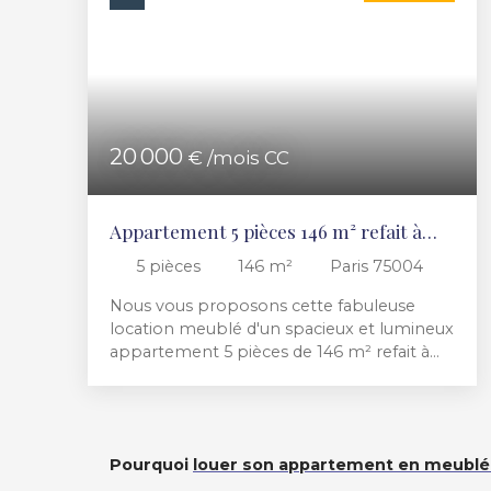
20 000
€ /mois CC
Appartement 5 pièces 146 m² refait à
neuf par architecte
5
pièces
146
m²
Paris 75004
Nous vous proposons cette fabuleuse
location meublé d'un spacieux et lumineux
appartement 5 pièces de 146 m² refait à
neuf par un architecte se trouvant sur l’île
de la cité. Appartement meublé se
composant d’une vaste entrée ouvrant sur
une cuisine indépendante, aménagée et
Pourquoi
louer son appartement en meublée
équipée et sur un double séjour/salle à
manger. L'appartement comporte 1 suite