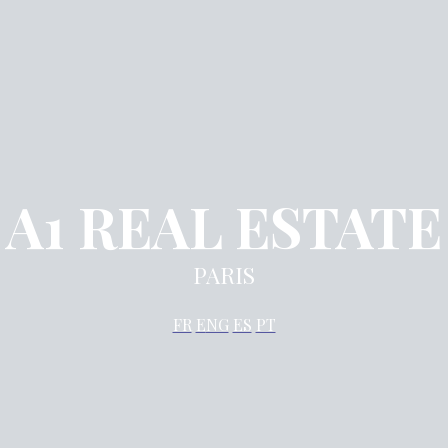
A1 REAL ESTATE
PARIS
FR
E
NG
ES
PT