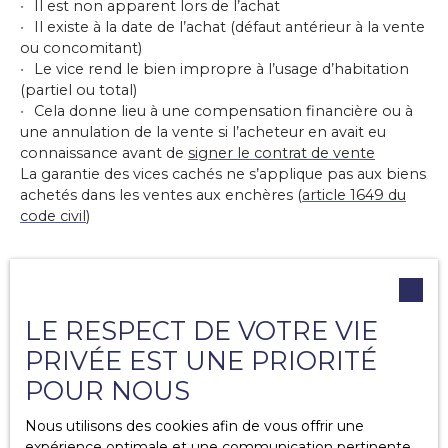
Il est non apparent lors de l’achat
Il existe à la date de l’achat (défaut antérieur à la vente
ou concomitant)
Le vice rend le bien impropre à l’usage d’habitation
(partiel ou total)
Cela donne lieu à une compensation financière ou à
une annulation de la vente si l’acheteur en avait eu
connaissance avant de
signer le contrat de vente
La garantie des vices cachés ne s’applique pas aux biens
achetés dans les ventes aux enchères (
article 1649 du
code civil
)
De quel délai dispose-t-on pour
LE RESPECT DE VOTRE VIE
intervenir ?
PRIVÉE EST UNE PRIORITÉ
POUR NOUS
Selon l’
article 1648 du Code civil
, le vendeur, particulier
Nous utilisons des cookies afin de vous offrir une
ou professionnel, est tenu de garantir les défauts cachés
expérience optimale et une communication pertinente