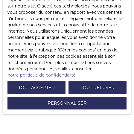
d’un produit vendu mobilier ou immobilier.
sur notre site. Grace à ces technologies, nous pouvons
vous proposer du contenu en rapport avec vos centres
L
’
article 1649 du Code civil
stipule que la garantie légale
d'intérêt. Ils nous permettent également d'améliorer la
doit être activée dans un délai de 2 ans après la
qualité de nos services et la convivialité de notre site
découverte du vice caché. Cependant, la garantie est
internet. Nous utiliserons uniquement les données
valable 5 ans après l’achat du bien.
personnelles pour lesquelles vous avez donné votre
accord. Vous pouvez les modifier à n'importe quel
Si le vice a également été caché au vendeur lors de son
moment via la rubrique ″Gérer les cookies″ en bas de
achat, il peut se retourner contre celui-ci tant qu’il est
notre site, à l'exception des cookies essentiels à son
possible de prouver l’existence du vice au moment des
fonctionnement. Pour plus d'informations sur vos
signatures des contrats de vente authentique.
données personnelles, veuillez consulter
notre politique de confidentialité
.
TOUT ACCEPTER
TOUT REFUSER
PERSONNALISER
Ce qu’il faut retenir :