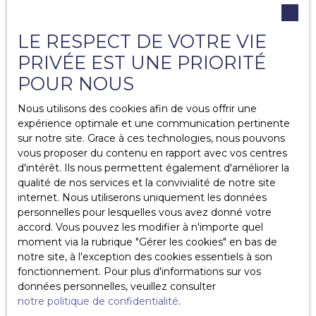
Pourquoi signer un mandat simple ?
LE RESPECT DE VOTRE VIE
Quels sont les avantages du mandat simple ?
PRIVÉE EST UNE PRIORITÉ
Quels sont les désavantages du mandat simple ?
POUR NOUS
Pourquoi signer un mandat exclusif ?
Nous utilisons des cookies afin de vous offrir une
expérience optimale et une communication pertinente
Quels sont les avantages du mandat exclusif ?
sur notre site. Grace à ces technologies, nous pouvons
vous proposer du contenu en rapport avec vos centres
Quels sont les désavantages du mandat exclusif ?
d'intérêt. Ils nous permettent également d'améliorer la
qualité de nos services et la convivialité de notre site
Qui peut estimer mon bien immobilier ?
internet. Nous utiliserons uniquement les données
personnelles pour lesquelles vous avez donné votre
C'est quoi le timeshare ?
accord. Vous pouvez les modifier à n'importe quel
moment via la rubrique ″Gérer les cookies″ en bas de
Quels sont les frais liés à la propriété ?
notre site, à l'exception des cookies essentiels à son
fonctionnement. Pour plus d'informations sur vos
Quels sont les diagnostics obligatoires en cas de vente
données personnelles, veuillez consulter
?
notre politique de confidentialité
.