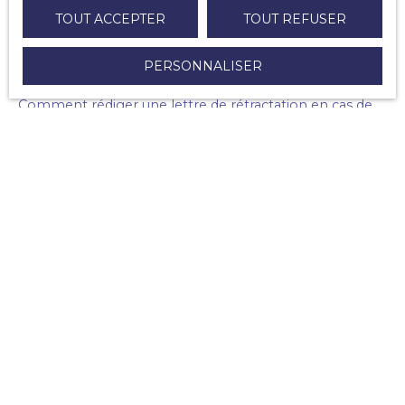
Pourquoi ajouter une liste de mobilier à son
TOUT ACCEPTER
TOUT REFUSER
compromis de vente ?
PERSONNALISER
Comment changer de syndic de copropriété ?
Comment rédiger une lettre de rétractation en cas de
promesse de vente ou bien un compromis de vente ?
Quels sont les frais pour vendre son bien immobilier ?
Comment répondre à une offre d'achat ?
Quels documents le notaire peut demander dans la
mise en vente d'un bien ?
Peut-on vendre un bien reçu en héritage ou en
donation ?