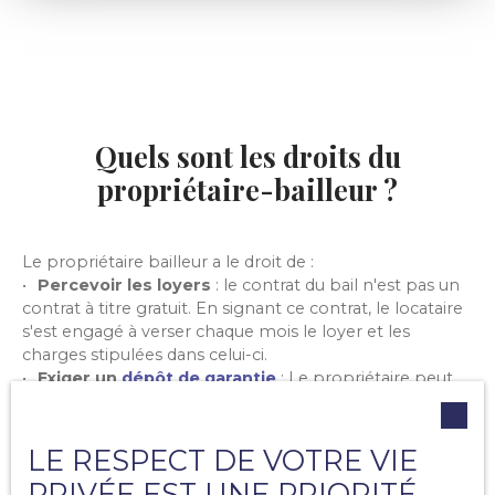
Quels sont les droits du
propriétaire-bailleur ?
Le propriétaire bailleur a le droit de :
Percevoir les loyers
: le contrat du bail n'est pas un
contrat à titre gratuit. En signant ce contrat, le locataire
s'est engagé à verser chaque mois le loyer et les
charges stipulées dans celui-ci.
Exiger un
dépôt de garantie
: Le propriétaire peut
demander un versement du dépôt de garantie pour se
prémunir des potentielles négligences de la part du
locataire en termes d'entretien ou d'impayés.
LE RESPECT DE VOTRE VIE
Exiger une
caution
: la caution est une précaution,
PRIVÉE EST UNE PRIORITÉ
une sûreté, qui permet au propriétaire-bailleur de se