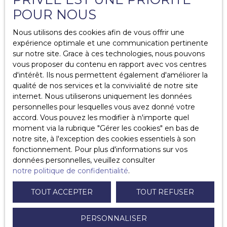
retourner contre le locataire en cas d'impayés et de
POUR NOUS
dettes locatives.
Obtenir une attestation d'
assurance
locative
: Le
Nous utilisons des cookies afin de vous offrir une
bailleur est en droit de réclamer au locataire lors de son
expérience optimale et une communication pertinente
entrée dans les lieux, et chaque année, une attestation
sur notre site. Grace à ces technologies, nous pouvons
d’assurance au locataire.
vous proposer du contenu en rapport avec vos centres
Accéder au logement en cas de réparation et
d'intérêt. Ils nous permettent également d'améliorer la
travaux.
Avant le début des travaux, le propriétaire-
qualité de nos services et la convivialité de notre site
bailleur doit en informer le locataire, par écrit, de la
internet. Nous utiliserons uniquement les données
nature et des modalités d’exécution des travaux. Les
personnelles pour lesquelles vous avez donné votre
travaux ne peuvent pas être réalisés les samedis,
accord. Vous pouvez les modifier à n'importe quel
dimanches et jours fériés sans l’accord exprès du
moment via la rubrique ″Gérer les cookies″ en bas de
locataire
notre site, à l'exception des cookies essentiels à son
fonctionnement. Pour plus d'informations sur vos
données personnelles, veuillez consulter
notre politique de confidentialité
.
TOUT ACCEPTER
TOUT REFUSER
PERSONNALISER