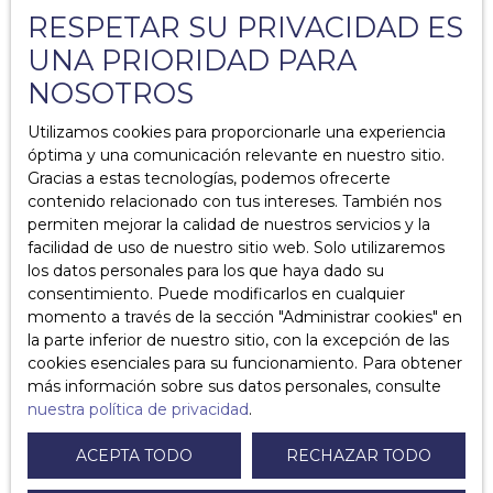
RESPETAR SU PRIVACIDAD ES
¿Cuáles son las desventajas de un mandato simple?
UNA PRIORIDAD PARA
¿Por qué firmar un mandato exclusivo?
NOSOTROS
¿Cuáles son las ventajas del mandato exclusivo?
Utilizamos cookies para proporcionarle una experiencia
óptima y una comunicación relevante en nuestro sitio.
¿Cuáles son las desventajas del mandato exclusivo?
Gracias a estas tecnologías, podemos ofrecerte
contenido relacionado con tus intereses. También nos
¿Quién puede valorar mi propiedad?
permiten mejorar la calidad de nuestros servicios y la
facilidad de uso de nuestro sitio web. Solo utilizaremos
¿Qué es el tiempo compartido?
los datos personales para los que haya dado su
consentimiento. Puede modificarlos en cualquier
¿Cuáles son los costos asociados con la propiedad?
momento a través de la sección ″Administrar cookies″ en
la parte inferior de nuestro sitio, con la excepción de las
¿Cuáles son los diagnósticos obligatorios en caso de
cookies esenciales para su funcionamiento. Para obtener
venta?
más información sobre sus datos personales, consulte
nuestra política de privacidad
.
¿Por qué agregar una lista de muebles a su acuerdo de
venta?
ACEPTA TODO
RECHAZAR TODO
¿Cómo cambiar de fideicomisario de copropiedad?