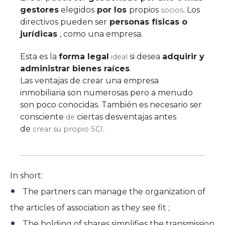
gestores
elegidos
por los
propios
. Los
socios
directivos pueden ser
personas físicas o
jurídicas
, como una empresa.
Esta es la
forma legal
si desea
adquirir y
ideal
administrar bienes raíces
.
Las ventajas de crear una empresa
inmobiliaria son numerosas pero a menudo
son poco conocidas. También es necesario ser
consciente
ciertas desventajas antes
de
de
crear su propio SCI.
In short:
The partners can manage the organization of
the articles of association as they see fit ;
The holding of shares simplifies the transmission