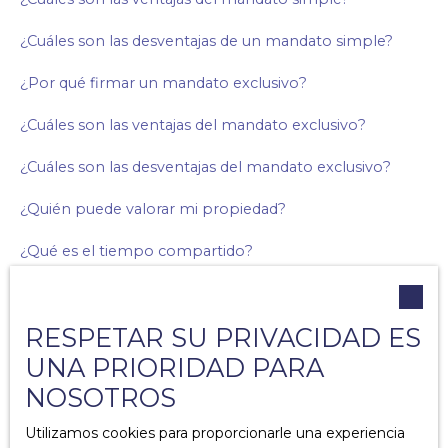
¿Cuáles son las desventajas de un mandato simple?
¿Por qué firmar un mandato exclusivo?
¿Cuáles son las ventajas del mandato exclusivo?
¿Cuáles son las desventajas del mandato exclusivo?
¿Quién puede valorar mi propiedad?
¿Qué es el tiempo compartido?
¿Cuáles son los costos asociados con la propiedad?
RESPETAR SU PRIVACIDAD ES
¿Cuáles son los diagnósticos obligatorios en caso de
venta?
UNA PRIORIDAD PARA
NOSOTROS
¿Por qué agregar una lista de muebles a su acuerdo de
venta?
Utilizamos cookies para proporcionarle una experiencia