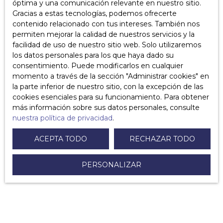
óptima y una comunicación relevante en nuestro sitio.
¿Cómo cambiar de fideicomisario de copropiedad?
Gracias a estas tecnologías, podemos ofrecerte
contenido relacionado con tus intereses. También nos
¿Cómo escribir una carta de retiro en caso de promesa
permiten mejorar la calidad de nuestros servicios y la
de venta o un acuerdo de venta?
facilidad de uso de nuestro sitio web. Solo utilizaremos
los datos personales para los que haya dado su
¿Cuáles son los costos para vender su propiedad?
consentimiento. Puede modificarlos en cualquier
momento a través de la sección ″Administrar cookies″ en
¿Cómo respondo a una oferta de compra?
la parte inferior de nuestro sitio, con la excepción de las
cookies esenciales para su funcionamiento. Para obtener
¿Qué documentos puede solicitar el notario en la venta
más información sobre sus datos personales, consulte
de un inmueble?
nuestra política de privacidad
.
¿Puedo vender una propiedad recibida como herencia
ACEPTA TODO
RECHAZAR TODO
o como regalo?
PERSONALIZAR