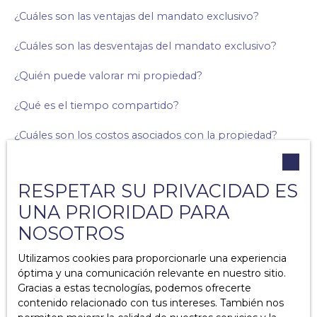
¿Cuáles son las ventajas del mandato exclusivo?
¿Cuáles son las desventajas del mandato exclusivo?
¿Quién puede valorar mi propiedad?
¿Qué es el tiempo compartido?
¿Cuáles son los costos asociados con la propiedad?
¿Cuáles son los diagnósticos obligatorios en caso de
venta?
RESPETAR SU PRIVACIDAD ES
UNA PRIORIDAD PARA
¿Por qué agregar una lista de muebles a su acuerdo de
venta?
NOSOTROS
¿Cómo cambiar de fideicomisario de copropiedad?
Utilizamos cookies para proporcionarle una experiencia
óptima y una comunicación relevante en nuestro sitio.
¿Cómo escribir una carta de retiro en caso de promesa
Gracias a estas tecnologías, podemos ofrecerte
de venta o un acuerdo de venta?
contenido relacionado con tus intereses. También nos