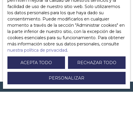
permiten mejorar la calidad de nuestros servicios y la
¿Cuáles son los costos para vender su propiedad?
facilidad de uso de nuestro sitio web. Solo utilizaremos
los datos personales para los que haya dado su
¿Cómo respondo a una oferta de compra?
consentimiento. Puede modificarlos en cualquier
momento a través de la sección ″Administrar cookies″ en
¿Qué documentos puede solicitar el notario en la venta
la parte inferior de nuestro sitio, con la excepción de las
de un inmueble?
cookies esenciales para su funcionamiento. Para obtener
más información sobre sus datos personales, consulte
¿Puedo vender una propiedad recibida como herencia
nuestra política de privacidad
.
o como regalo?
ACEPTA TODO
RECHAZAR TODO
PERSONALIZAR
Estoy buscando una propiedad
Alquiler apartamento Paris (75008)
Alquiler apartamento Paris (75007)