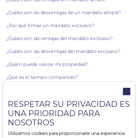
¿Cuáles son las desventajas de un mandato simple?
¿Por qué firmar un mandato exclusivo?
¿Cuáles son las ventajas del mandato exclusivo?
¿Cuáles son las desventajas del mandato exclusivo?
¿Quién puede valorar mi propiedad?
¿Qué es el tiempo compartido?
¿Cuáles son los costos asociados con la propiedad?
RESPETAR SU PRIVACIDAD ES
¿Cuáles son los diagnósticos obligatorios en caso de
venta?
UNA PRIORIDAD PARA
NOSOTROS
¿Por qué agregar una lista de muebles a su acuerdo de
venta?
Utilizamos cookies para proporcionarle una experiencia