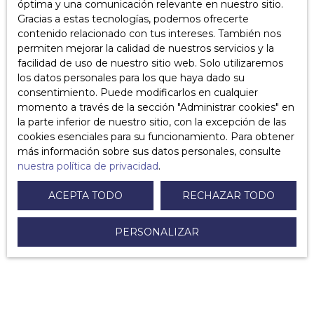
óptima y una comunicación relevante en nuestro sitio.
¿Cómo cambiar de fideicomisario de copropiedad?
Gracias a estas tecnologías, podemos ofrecerte
contenido relacionado con tus intereses. También nos
¿Cómo escribir una carta de retiro en caso de promesa
permiten mejorar la calidad de nuestros servicios y la
de venta o un acuerdo de venta?
facilidad de uso de nuestro sitio web. Solo utilizaremos
los datos personales para los que haya dado su
¿Cuáles son los costos para vender su propiedad?
consentimiento. Puede modificarlos en cualquier
momento a través de la sección ″Administrar cookies″ en
¿Cómo respondo a una oferta de compra?
la parte inferior de nuestro sitio, con la excepción de las
cookies esenciales para su funcionamiento. Para obtener
¿Qué documentos puede solicitar el notario en la venta
más información sobre sus datos personales, consulte
de un inmueble?
nuestra política de privacidad
.
¿Puedo vender una propiedad recibida como herencia
ACEPTA TODO
RECHAZAR TODO
o como regalo?
PERSONALIZAR