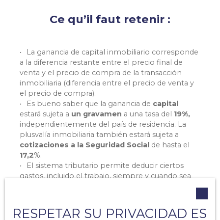
Ce qu’il faut retenir :
La ganancia de capital inmobiliario corresponde
a la diferencia restante entre el precio final de
venta y el precio de compra de la transacción
inmobiliaria (diferencia entre el precio de venta y
el precio de compra).
Es bueno saber que
la ganancia de
capital
estará sujeta
a
un gravamen
a una tasa del
19%,
independientemente del país de residencia. La
plusvalía inmobiliaria también estará sujeta
a
cotizaciones a la Seguridad Social
de hasta el
17,2
%.
El sistema tributario permite deducir ciertos
gastos, incluido el trabajo, siempre y cuando sea
realizado por una empresa.
Esto se refiere a trabajos de expansión, mejora,
construcción o reconstrucción.
RESPETAR SU PRIVACIDAD ES