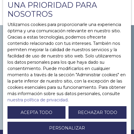
UNA PRIORIDAD PARA
NOSOTROS
Utilizamos cookies para proporcionarle una experiencia
óptima y una comunicación relevante en nuestro sitio.
Gracias a estas tecnologías, podemos ofrecerte
contenido relacionado con tus intereses. También nos
permiten mejorar la calidad de nuestros servicios y la
YOU WANT TO
facilidad de uso de nuestro sitio web. Solo utilizaremos
to sell in Paris or its
los datos personales para los que haya dado su
consentimiento. Puede modificarlos en cualquier
surroundings ?
momento a través de la sección ″Administrar cookies″ en
la parte inferior de nuestro sitio, con la excepción de las
cookies esenciales para su funcionamiento. Para obtener
más información sobre sus datos personales, consulte
CONTACTEZ-NOUS
nuestra política de privacidad
.
ACEPTA TODO
RECHAZAR TODO
PERSONALIZAR