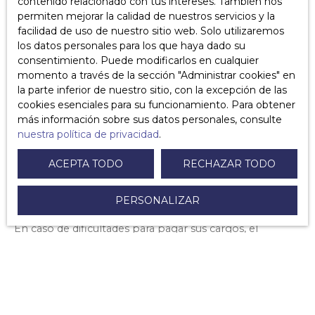
contenido relacionado con tus intereses. También nos
permiten mejorar la calidad de nuestros servicios y la
facilidad de uso de nuestro sitio web. Solo utilizaremos
los datos personales para los que haya dado su
consentimiento. Puede modificarlos en cualquier
momento a través de la sección ″Administrar cookies″ en
la parte inferior de nuestro sitio, con la excepción de las
¿Quién paga los cargos por los
cookies esenciales para su funcionamiento. Para obtener
arrendamientos de movilidad?
más información sobre sus datos personales, consulte
nuestra política de privacidad
.
ACEPTA TODO
RECHAZAR TODO
En
el
arrendamiento de movilidad
, los gastos de alquiler
se pagan al propietario en forma de una suma global
pagada simultáneamente con el alquiler.
PERSONALIZAR
En caso de dificultades para pagar sus cargos, el
inquilino puede solicitar al propietario plazos de pago.
Si hay una disputa entre el inquilino y el propietario, es
posible apelar (sin cargo) a un
conciliador de justicia
.