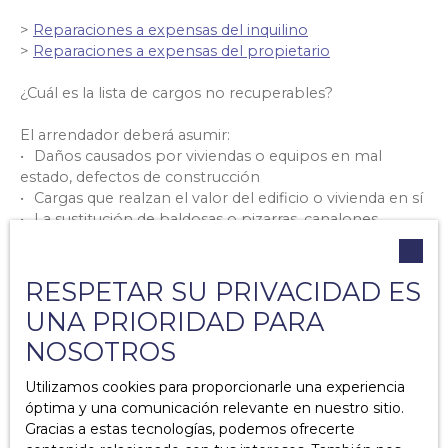
>
Reparaciones a expensas del inquilino
>
Reparaciones a expensas del propietario
¿Cuál es la lista de cargos no recuperables?
El arrendador deberá asumir:
Daños causados por viviendas o equipos en mal
estado, defectos de construcción
Cargas que realzan el valor del edificio o vivienda en sí
La sustitución de baldosas o pizarras, canalones,
chimeneas, balcones, terrazas, persianas, puertas,
instalación eléctrica defectuosa, equipamiento
doméstico fuera de servicio.
RESPETAR SU PRIVACIDAD ES
UNA PRIORIDAD PARA
Algunas obras son obligaciones administrativas (
decreto
NOSOTROS
del 9 de septiembre de 2004
): conexión al
alcantarillado, soterramiento de líneas telefónicas o
Utilizamos cookies para proporcionarle una experiencia
eléctricas, lavado de cara, mejoras de ascensores,
óptima y una comunicación relevante en nuestro sitio.
puertas cortafuegos, etc.
Gracias a estas tecnologías, podemos ofrecerte