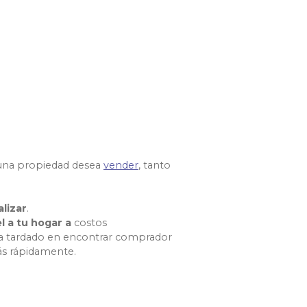
 una propiedad desea
vender
, tanto
lizar
.
l a tu hogar a
costos
era tardado en encontrar comprador
ás rápidamente.