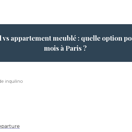
l vs appartement meublé : quelle option pou
mois à Paris ?
e inquilino
eparture