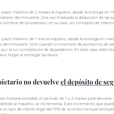
 plazo máximo de 2 meses al inquilino, desde la entrega en m
opietario del inmueble. Una vez finalizada la deducción de las 
a nombre del propietario, en su caso, en concepto de indemn
n plazo máximo de 1 mes al inquilino, desde la entrega en man
rio del inmueble. Sólo cuando el inventario de accesorios de sa
 por la no constatación de degradación. En este caso, está obl
evo hogar al entregar las llaves.
pietario no devuelve
el depósito de se
tario hubiera excedido el período de 1 o 2 meses para devolver
e debido al inquilino, se incrementa. Este incremento que pue
a un tipo de interés legal del 10% de la renta mensual excluy