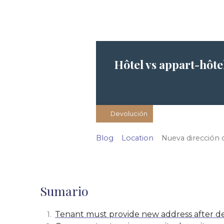
Hôtel vs appart-hôte
Devolución
Blog
Location
Nueva dirección d
Sumario
Tenant must provide new address after d