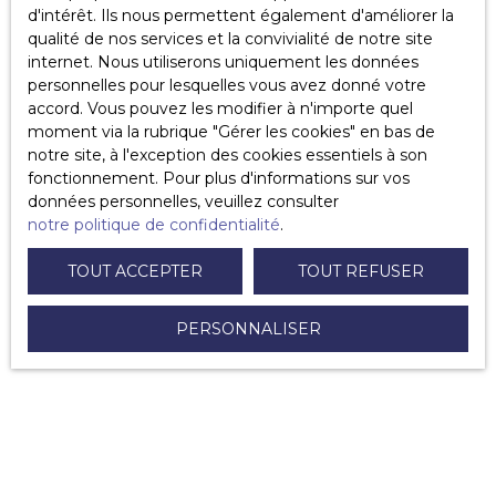
d'intérêt. Ils nous permettent également d'améliorer la
acheteurs qu’une offre au prix
a déjà été émise.
qualité de nos services et la convivialité de notre site
internet. Nous utiliserons uniquement les données
La
Cour de cassation
considère que dès l’instant où
personnelles pour lesquelles vous avez donné votre
deux ou plusieurs offres d’achat sont transmises au
accord. Vous pouvez les modifier à n'importe quel
vendeur le
même jour
,elles sont dites
concomitantes
moment via la rubrique ″Gérer les cookies″ en bas de
et le vendeur peut choisir l’offre qu’il veut.
notre site, à l'exception des cookies essentiels à son
fonctionnement. Pour plus d'informations sur vos
En tant que propriétaire, il est possible de :
données personnelles, veuillez consulter
Choisir et
accepter une promesse d’achat
telle
notre politique de confidentialité
.
quelle,
Faire une contre-proposition
à une offre
TOUT ACCEPTER
TOUT REFUSER
sélectionnée,
Décliner la totalité des offres
si aucune ne
convient
PERSONNALISER