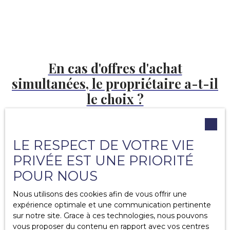
En cas d'offres d'achat
simultanées, le propriétaire a-t-il
le choix ?
> Il faut savoir que la première offre au prix est
prioritaire.
LE RESPECT DE VOTRE VIE
Une offre d'achat au prix est prioritaire seulement si elle
précède les autres offres d'achat d'une journée ou plus.
PRIVÉE EST UNE PRIORITÉ
Dans cette situation, le vendeur doit obligatoirement
POUR NOUS
privilégier cette offre d'achat.
Nous utilisons des cookies afin de vous offrir une
L'
agent immobilier
a tout à fait le
droit de continuer
expérience optimale et une communication pertinente
à faire visiter
le bien
jusqu'à l'acceptation de l’offre
sur notre site. Grace à ces technologies, nous pouvons
d’achat et la signature du compromis de vente
.
vous proposer du contenu en rapport avec vos centres
Néanmoins, il est
obligé d’informer les autres