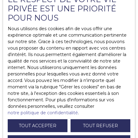
PRIVÉE EST UNE PRIORITÉ
La longévité de la durée de location (minimum 3 ans)
permet de limiter les coûts (
frais d’agence
, rédaction de
POUR NOUS
bail, etc.).
Nous utilisons des cookies afin de vous offrir une
En tant que propriétaire, si vous optez pour une
expérience optimale et une communication pertinente
location longue durée, vous ne devrez que vous
sur notre site. Grace à ces technologies, nous pouvons
acquitter de la taxe foncière. La taxe d’habitation et la
vous proposer du contenu en rapport avec vos centres
taxe ordures ménagères sont à la charge du locataire.
d'intérêt. Ils nous permettent également d'améliorer la
qualité de nos services et la convivialité de notre site
Lien utile
:
Quels sont les frais liés à la propriété ?
internet. Nous utiliserons uniquement les données
personnelles pour lesquelles vous avez donné votre
accord. Vous pouvez les modifier à n'importe quel
moment via la rubrique ″Gérer les cookies″ en bas de
notre site, à l'exception des cookies essentiels à son
fonctionnement. Pour plus d'informations sur vos
données personnelles, veuillez consulter
notre politique de confidentialité
.
TOUT ACCEPTER
TOUT REFUSER
Ce qu’il faut retenir :