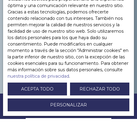
óptima y una comunicación relevante en nuestro sitio.
Gracias a estas tecnologías, podemos ofrecerte
YOU WANT TO
contenido relacionado con tus intereses. También nos
to sell in Paris or its
permiten mejorar la calidad de nuestros servicios y la
facilidad de uso de nuestro sitio web. Solo utilizaremos
surroundings ?
los datos personales para los que haya dado su
consentimiento. Puede modificarlos en cualquier
momento a través de la sección ″Administrar cookies″ en
la parte inferior de nuestro sitio, con la excepción de las
CONTACTEZ-NOUS
cookies esenciales para su funcionamiento. Para obtener
más información sobre sus datos personales, consulte
nuestra política de privacidad
.
ACEPTA TODO
RECHAZAR TODO
PERSONALIZAR