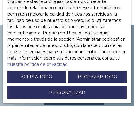
Gracias a estas tecnologías, podemos ofrecerte
contenido relacionado con tus intereses. También nos
permiten mejorar la calidad de nuestros servicios y la
facilidad de uso de nuestro sitio web. Solo utilizaremos
los datos personales para los que haya dado su
consentimiento. Puede modificarlos en cualquier
momento a través de la sección ″Administrar cookies″ en
la parte inferior de nuestro sitio, con la excepción de las
cookies esenciales para su funcionamiento. Para obtener
YOU WANT TO
más información sobre sus datos personales, consulte
to sell in Paris or its
nuestra política de privacidad
.
surroundings ?
ACEPTA TODO
RECHAZAR TODO
PERSONALIZAR
CONTACTEZ-NOUS