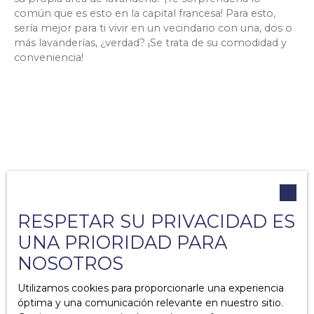
común que es esto en la capital francesa! Para esto,
sería mejor para ti vivir en un vecindario con una, dos o
más lavanderías, ¿verdad? ¡Se trata de su comodidad y
conveniencia!
Ce qu’il faut retenir :
RESPETAR SU PRIVACIDAD ES
UNA PRIORIDAD PARA
Elegir el barrio adecuado en París es muy
NOSOTROS
importante, especialmente si te mudas aquí. Hace
una gran diferencia cuando comienzas tu nueva
Utilizamos cookies para proporcionarle una experiencia
vida en la capital francesa.
óptima y una comunicación relevante en nuestro sitio.