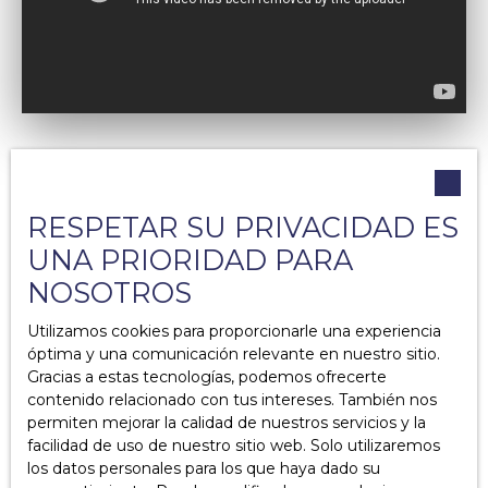
RESPETAR SU PRIVACIDAD ES
UNA PRIORIDAD PARA
NOSOTROS
Ce qu’il faut retenir :
Utilizamos cookies para proporcionarle una experiencia
óptima y una comunicación relevante en nuestro sitio.
Gracias a estas tecnologías, podemos ofrecerte
El inquilino está obligado a pagar todos los
contenido relacionado con tus intereses. También nos
alquileres hasta el final de su contrato de alquiler y
permiten mejorar la calidad de nuestros servicios y la
en los términos acordados. Por lo tanto, incluso si
facilidad de uso de nuestro sitio web. Solo utilizaremos
el inquilino siente que la vivienda no cumple y
los datos personales para los que haya dado su