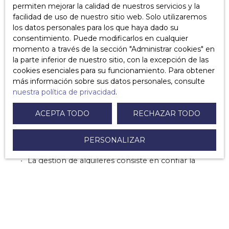
permiten mejorar la calidad de nuestros servicios y la
facilidad de uso de nuestro sitio web. Solo utilizaremos
los datos personales para los que haya dado su
Ce qu’il faut retenir :
consentimiento. Puede modificarlos en cualquier
momento a través de la sección ″Administrar cookies″ en
la parte inferior de nuestro sitio, con la excepción de las
cookies esenciales para su funcionamiento. Para obtener
Intervenimos en cada etapa del alquiler y su
más información sobre sus datos personales, consulte
gestión: resolución de problemas, relación
nuestra política de privacidad
.
humana con el inquilino, satisfacción del cliente,
relaciones con el condominio, administrativas,
ACEPTA TODO
RECHAZAR TODO
pago de alquiler, limpieza, servicio,
mantenimiento, pequeñas reparaciones e incluso
grandes obras a través de nuestros profesionales
PERSONALIZAR
interesados.
La gestión de alquileres consiste en confiar la
administración de su propiedad a un agente de
gestión, una práctica que libera a los propietarios
de tareas relacionadas con el alquiler.
Las ventajas:
mejor
visibilidad, ahorro de
tiempo para el propietario, mejor elección del
inquilino, conocimiento legal y del mercado