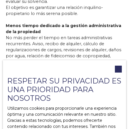
evaluar su solvencia.
El objetivo es garantizar una relación inquilino-
propietario lo más serena posible.
Menos tiempo dedicado a la gestión administrativa
de la propiedad
No más perder el tiempo en tareas administrativas
recurrentes. Aviso, recibo de alquiler, cálculo de
regularizaciones de cargos, revisiones de alquiler, daños
por agua, relación de fideicomiso de copropiedad,
seguros y obras.
Cumplimiento total
RESPETAR SU PRIVACIDAD ES
La gestión de un apartamento, una casa, un local
comercial o una cartera inmobiliaria requiere sólidos
UNA PRIORIDAD PARA
conocimientos legales e inmobiliarios.
NOSOTROS
Utilizamos cookies para proporcionarle una experiencia
óptima y una comunicación relevante en nuestro sitio.
Gracias a estas tecnologías, podemos ofrecerte
contenido relacionado con tus intereses. También nos