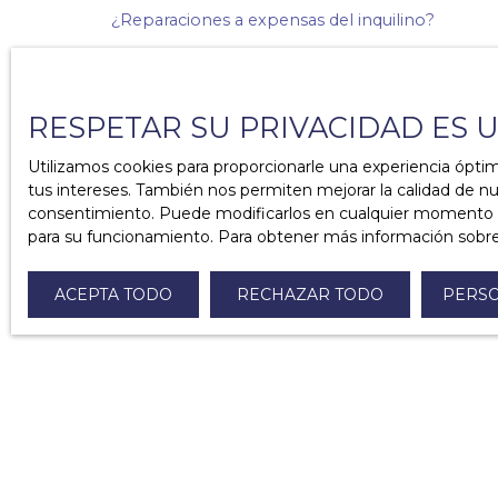
¿Reparaciones a expensas del inquilino?
¿Es obligatorio el seguro de hogar? ¿Qué es el 
¿Cuáles son los diagnósticos obligatorios en el 
RESPETAR SU PRIVACIDAD ES 
¿Qué necesito saber sobre los garantes?
Utilizamos cookies para proporcionarle una experiencia ópti
tus intereses. También nos permiten mejorar la calidad de nue
¿Cuánto tiempo se tarda en devolver un depósi
consentimiento. Puede modificarlos en cualquier momento a tra
para su funcionamiento. Para obtener más información sobre
¿Qué hacer en caso de impago del alquiler?
ACEPTA TODO
RECHAZAR TODO
PERSO
¿Cuáles son los diferentes tipos de arrendamie