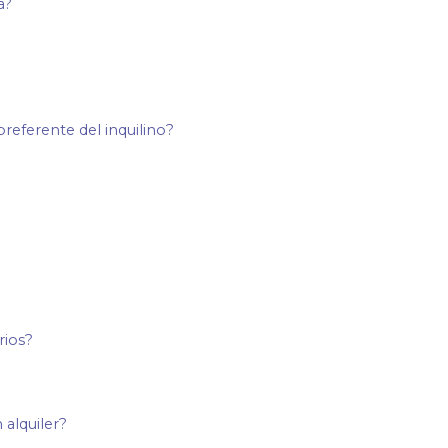
a?
preferente del inquilino?
rios?
 alquiler?