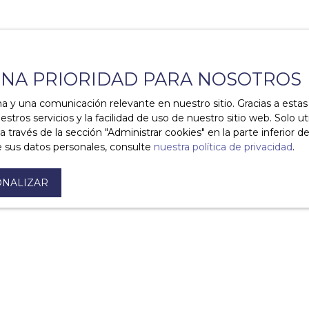
seguro integral de hogar?
contexto de un alquiler?
UNA PRIORIDAD PARA NOSOTROS
ma y una comunicación relevante en nuestro sitio. Gracias a est
stros servicios y la facilidad de uso de nuestro sitio web. Solo u
to?
vés de la sección ″Administrar cookies″ en la parte inferior de 
 sus datos personales, consulte
nuestra política de privacidad
.
NALIZAR
ntos de alquiler amueblados?