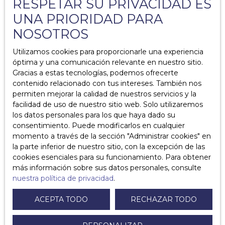
RESPETAR SU PRIVACIDAD ES
¿Reparaciones a expensas del inquilino?
UNA PRIORIDAD PARA
NOSOTROS
¿Es obligatorio el seguro de hogar? ¿Qué es el
seguro integral de hogar?
Utilizamos cookies para proporcionarle una experiencia
óptima y una comunicación relevante en nuestro sitio.
¿Cuáles son los diagnósticos obligatorios en el
Gracias a estas tecnologías, podemos ofrecerte
contexto de un alquiler?
contenido relacionado con tus intereses. También nos
permiten mejorar la calidad de nuestros servicios y la
¿Qué necesito saber sobre los garantes?
facilidad de uso de nuestro sitio web. Solo utilizaremos
los datos personales para los que haya dado su
¿Cuánto tiempo se tarda en devolver un
consentimiento. Puede modificarlos en cualquier
depósito?
momento a través de la sección ″Administrar cookies″ en
la parte inferior de nuestro sitio, con la excepción de las
¿Qué hacer en caso de impago del alquiler?
cookies esenciales para su funcionamiento. Para obtener
más información sobre sus datos personales, consulte
¿Cuáles son los diferentes tipos de
nuestra política de privacidad
.
arrendamientos de alquiler amueblados?
ACEPTA TODO
RECHAZAR TODO