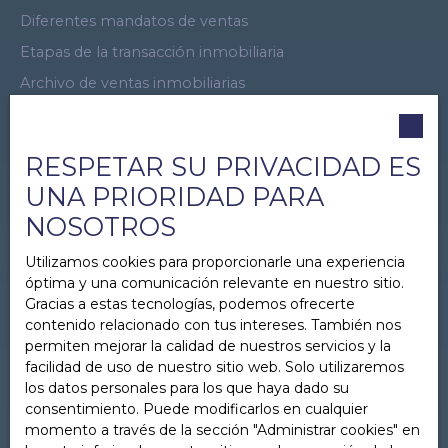
Diferentes mandatos de ventas
Etapas de la transacción inmobiliaria
Archivo de ventas inmobiliarias
Ficha de alquiler inmobiliario
Mapa del sitio
RESPETAR SU PRIVACIDAD ES
Visita virtual
UNA PRIORIDAD PARA
Oferta promocional
NOSOTROS
Introductor de Negocios
Utilizamos cookies para proporcionarle una experiencia
Reclutamiento
óptima y una comunicación relevante en nuestro sitio.
Patrocinio Inmobiliario
Gracias a estas tecnologías, podemos ofrecerte
contenido relacionado con tus intereses. También nos
Legal
permiten mejorar la calidad de nuestros servicios y la
Política de privacidad
facilidad de uso de nuestro sitio web. Solo utilizaremos
los datos personales para los que haya dado su
Administrar cookies
consentimiento. Puede modificarlos en cualquier
Con el respaldo de
momento a través de la sección ″Administrar cookies″ en