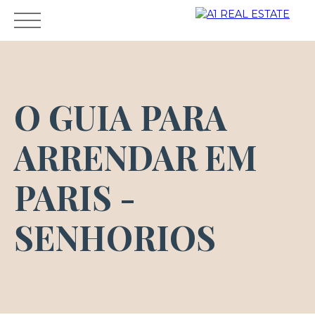
O GUIA PARA
ALQUILER
VENTA
DUEÑO
AGENCIA
GUIAR
ARRENDAR EM
Área del
CONTAC
ESTIMA
propieta
TO
CIÓN
PARIS -
rio
SENHORIOS