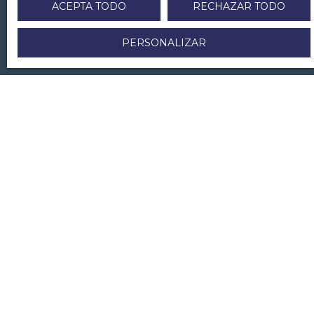
senhorio e o gestor do imóvel
e incluem as
ACEPTA TODO
RECHAZAR TODO
regras básicas:
Um mandato de gestão de aluguer não
PERSONALIZAR
pode exceder um período de 30 anos.
A remuneração do agente é mencionada
no mandato (percentagem de rendas e
provisões efectivamente cobradas, excluindo
o depósito de caução).
O agente recebe taxas de aluguer em
conformidade com a legislação em vigor.
QUER QUE OS SEUS BENS SEJAM