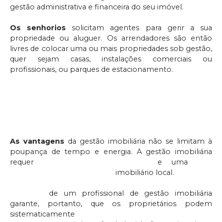
gestão administrativa e financeira do seu imóvel.
Os senhorios
solicitam agentes para gerir a sua
propriedade ou aluguer. Os arrendadores são então
livres de colocar uma ou mais propriedades sob gestão,
quer sejam casas, instalações comerciais ou
profissionais, ou parques de estacionamento.
Ao confiar a gestão do aluguer do seu imóvel a um
profissional qualificado, o agente torna-se o
intermediário entre si e os inquilinos.
As vantagens
da gestão imobiliária não se limitam à
poupança de tempo e energia. A gestão imobiliária
requer
conhecimentos jurídicos
e uma
boa
compreensão do mercado
imobiliário local.
O apoio
de um profissional de gestão imobiliária
garante, portanto, que os proprietários podem
sistematicamente
elevar os seus bens ao nível da