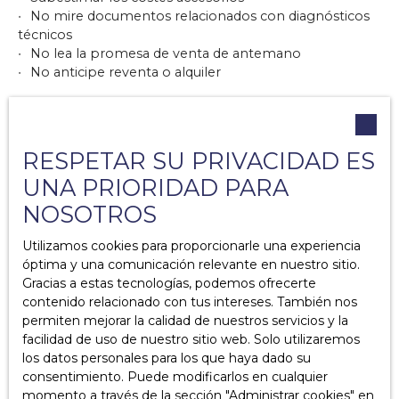
No mire documentos relacionados con diagnósticos
técnicos
No lea la promesa de venta de antemano
No anticipe reventa o alquiler
RESPETAR SU PRIVACIDAD ES
UNA PRIORIDAD PARA
NOSOTROS
Utilizamos cookies para proporcionarle una experiencia
Ce qu’il faut retenir :
óptima y una comunicación relevante en nuestro sitio.
Gracias a estas tecnologías, podemos ofrecerte
contenido relacionado con tus intereses. También nos
La oferta de compra, la promesa de venta y el
permiten mejorar la calidad de nuestros servicios y la
acuerdo de venta son pasos importantes en el
facilidad de uso de nuestro sitio web. Solo utilizaremos
proceso de compra y venta de una propiedad.
los datos personales para los que haya dado su
La oferta de compra solo compromete al
consentimiento. Puede modificarlos en cualquier
comprador a la compra de una propiedad. Esto
momento a través de la sección ″Administrar cookies″ en