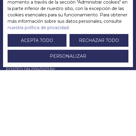
momento a través de la sección ″Administrar cookies″ en
Andy LECUYER
la parte inferior de nuestro sitio, con la excepción de las
Directeur
cookies esenciales para su funcionamiento. Para obtener
más información sobre sus datos personales, consulte
nuestra política de privacidad
.
+33 6 83 45 09 33
Enviar un correo electrónico
ACEPTA TODO
RECHAZAR TODO
PERSONALIZAR
POSTED ON 21/10/2021 BY
Andy LECUYER