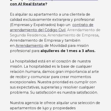
con A1 Real Estate
?
equipped kitchen, and a master suite with a
double bed and en-suite bathroom with a toilet.
Es alquilar su apartamento a una clientela de
On the upper floor, there is a small living area,
calidad exclusivamente extranjera y profesional
two bedrooms—one with two single beds and
(Empresas y Expatriados) bajo un
contrato de
the other with a double bed and an en-suite
arrendamiento del Código Civil
, Arrendamiento de
bathroom with a toilet—and a beautiful rooftop
Segunda Residencia, Arrendamiento de Empresa
,
terrace offering stunning views of Notre-Dame.
Arrendamiento de Empresa y también
Bright, high ceilings, air conditioning, terrace. Fiber
en
Arrendamiento
de Movilidad para misión
internet, washing machine, dryer, dishwasher. •
profesional para
alquileres de 1 mes a 3 años.
Civil Code Lease (Corporate lease or secondary
residence) • Metro: Saint-Michel (Line 4), Cité
La hospitalidad está en el corazón de nuestra
(Line 4) RER: Saint-Michel (Line B) • Contact us |
misión. La hospitalidad es la base de cualquier
Viewings 7/7 | Virtual tour upon request | Want to
relación humana, damos gran importancia al arte
know the value of your property? We offer a
de recibir y comunicar para crear momentos
detailed and free valuation with no obligation.
excepcionales. Nuestra prioridad es cumplir con
sus expectativas, superarlas y resolver cualquier
problema. Su satisfacción es nuestra satisfacción.
Nuestra agencia le ofrece alquilar una selección de
apartamentos de lujo y propiedades