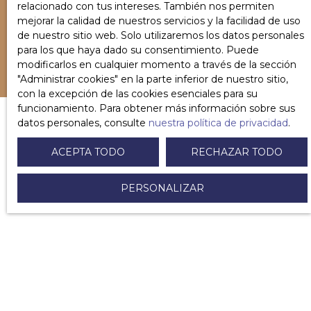
relacionado con tus intereses. También nos permiten
RECIBIR ANUNCIOS
mejorar la calidad de nuestros servicios y la facilidad de uso
de nuestro sitio web. Solo utilizaremos los datos personales
para los que haya dado su consentimiento. Puede
modificarlos en cualquier momento a través de la sección
″Administrar cookies″ en la parte inferior de nuestro sitio,
con la excepción de las cookies esenciales para su
funcionamiento. Para obtener más información sobre sus
datos personales, consulte
nuestra política de privacidad
.
ACEPTA TODO
RECHAZAR TODO
¿YA ES PROPIETARIO DE
UNA
CASA?
PERSONALIZAR
Contáctenos