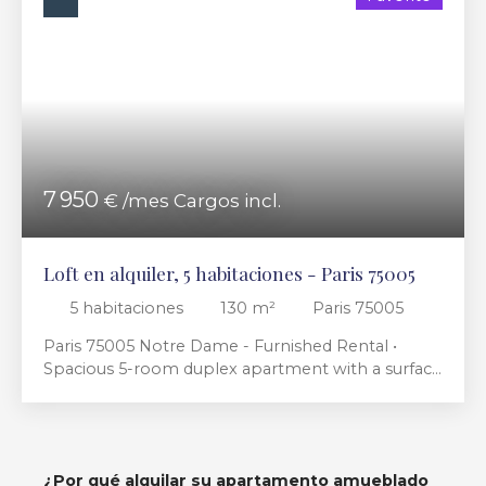
7 950
€ /mes Cargos incl.
Loft en alquiler, 5 habitaciones - Paris 75005
5
habitaciones
130
m²
Paris 75005
Paris 75005 Notre Dame - Furnished Rental •
Spacious 5-room duplex apartment with a surface
area of 130 m² in the 5th arrondissement. The
apartment, located on the top floor with air
conditioning, opens onto a spacious and bright
double living room with a dining area and
¿Por qué
alquilar su apartamento amueblado
balconies, as well as an independent, fully