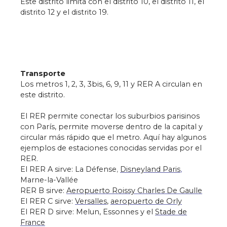
Este distrito limita con el distrito 10, el distrito 11, el
distrito 12 y el distrito 19.
Transporte
Los metros 1, 2, 3, 3bis, 6, 9, 11 y RER A circulan en
este distrito.
El RER permite conectar los suburbios parisinos
con París, permite moverse dentro de la capital y
circular más rápido que el metro. Aquí hay algunos
ejemplos de estaciones conocidas servidas por el
RER.
El RER A sirve: La Défense
,
Disneyland Paris
,
Marne-la-Vallée
RER B sirve:
Aeropuerto Roissy Charles De Gaulle
El RER C sirve:
Versalles
,
aeropuerto de Orly
El RER D sirve: Melun, Essonnes y el
Stade de
France