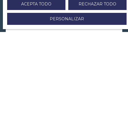
ACEPTA TODO
RECHAZAR TODO
Apellido
PERSONALIZAR
Correo electrónico
Teléfono
Su municipio
Usted desea
-
Su mensaje