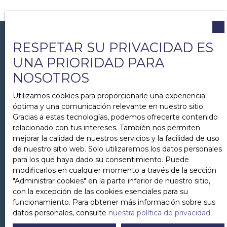
RESPETAR SU PRIVACIDAD ES
UNA PRIORIDAD PARA
BESOIN D'ÊTRE ACCOMPAGNÉ ?
NOSOTROS
Contactez-nous
Utilizamos cookies para proporcionarle una experiencia
óptima y una comunicación relevante en nuestro sitio.
+33 1 86 26 02 04
Gracias a estas tecnologías, podemos ofrecerte contenido
relacionado con tus intereses. También nos permiten
mejorar la calidad de nuestros servicios y la facilidad de uso
15 rue Chapon
de nuestro sitio web. Solo utilizaremos los datos personales
75005 Paris
para los que haya dado su consentimiento. Puede
modificarlos en cualquier momento a través de la sección
″Administrar cookies″ en la parte inferior de nuestro sitio,
con la excepción de las cookies esenciales para su
funcionamiento. Para obtener más información sobre sus
datos personales, consulte
nuestra política de privacidad
.
Nombre