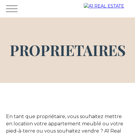
PROPRIETAIRES
LOCATION
VENTE
PROPRIETAIRE
AGENCE
G
Espace
CONTAC
ESTIMA
propriét
T
TION
aire
En tant que propriétaire, vous souhaitez mettre
en location votre appartement meublé ou votre
pied-à-terre ou vous souhaitez vendre ? A1 Real