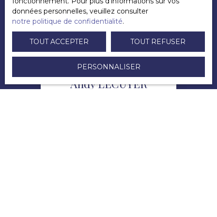
fonctionnement. Pour plus d'informations sur vos
données personnelles, veuillez consulter
notre politique de confidentialité
.
TOUT ACCEPTER
TOUT REFUSER
PERSONNALISER
Andy LECUYER
Directeur
+33 6 83 45 09 33
Envoyer un e-mail
PUBLIÉ LE 21/01/2022 PAR
Andy LECUYER