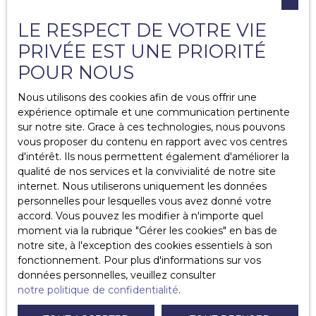
même dossier de vente. Le grand gagnant de cette
technique est évidemment le propriétaire vendeur qui
LE RESPECT DE VOTRE VIE
va incontestablement bénéficier d’une visibilité accrue
PRIVÉE EST UNE PRIORITÉ
de son bien sur le marché immobilier et
pouvoir
vendre
son bien dans un
délai plus rapide
. On
POUR NOUS
sait alors que cette pratique commerciale est
un
avantage triparti
car tout le monde va alors trouver
Nous utilisons des cookies afin de vous offrir une
son intérêt. C’est donc un bon point de pouvoir mettre
expérience optimale et une communication pertinente
en avant cette pratique qui n’est pas forcément encore
sur notre site. Grace à ces technologies, nous pouvons
bien connue. Elle se réalise tout de même plus souvent
vous proposer du contenu en rapport avec vos centres
pour
les biens à vendre de prestige, luxe et
d'intérêt. Ils nous permettent également d'améliorer la
atypiques.
qualité de nos services et la convivialité de notre site
internet. Nous utiliserons uniquement les données
Vous avez un bien à vendre et cela vous intéresse de
personnelles pour lesquelles vous avez donné votre
passer par ce mode de fonctionnement ?
accord. Vous pouvez les modifier à n'importe quel
Vous pouvez nous contacter
moment via la rubrique ″Gérer les cookies″ en bas de
notre site, à l'exception des cookies essentiels à son
fonctionnement. Pour plus d'informations sur vos
données personnelles, veuillez consulter
notre politique de confidentialité
.