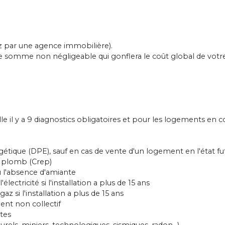
z par une agence immobilière).
e somme non négligeable qui gonflera le coût global de votre 
e il y a 9
diagnostics obligatoires
et pour les logements en co
tique (DPE), sauf en cas de vente d'un logement en l'état f
au plomb (Crep)
 l'absence d'amiante
l'électricité si l'installation a plus de 15 ans
 gaz si l'installation a plus de 15 ans
ement non collectif
ites
turels, miniers, technologiques, sismiques, radon...)