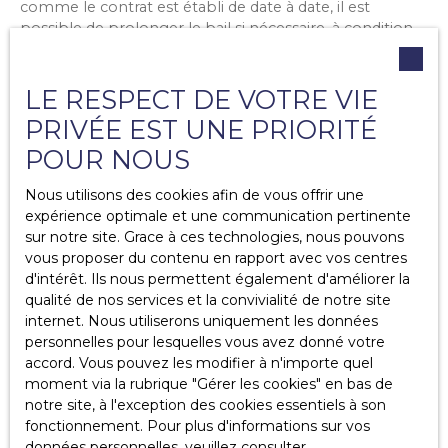
comme le contrat est établi de date à date, il est
possible de prolonger le bail si nécessaire, à condition
de ne pas dépasser 90 jours après la date de fin initiale.
LE RESPECT DE VOTRE VIE
PRIVÉE EST UNE PRIORITÉ
POUR NOUS
Nous utilisons des cookies afin de vous offrir une
expérience optimale et une communication pertinente
sur notre site. Grace à ces technologies, nous pouvons
Ce qu’il faut retenir :
vous proposer du contenu en rapport avec vos centres
d'intérêt. Ils nous permettent également d'améliorer la
qualité de nos services et la convivialité de notre site
internet. Nous utiliserons uniquement les données
Si vous décidez un jour de louer un appartement
personnelles pour lesquelles vous avez donné votre
meublé à Paris, il est utile de vous renseigner sur
accord. Vous pouvez les modifier à n'importe quel
les différents types de baux proposés ici. Cela vous
moment via la rubrique ″Gérer les cookies″ en bas de
aidera à choisir le type de bail qui convient à votre
notre site, à l'exception des cookies essentiels à son
situation et vous évitera d’avoir des problèmes
fonctionnement. Pour plus d'informations sur vos
juridiques !
données personnelles, veuillez consulter