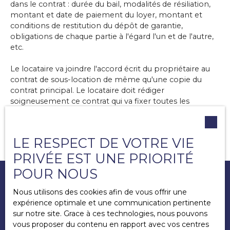
dans le contrat : durée du bail, modalités de résiliation,
montant et date de paiement du loyer, montant et
conditions de restitution du dépôt de garantie,
obligations de chaque partie à l'égard l'un et de l'autre,
etc.
Le locataire va joindre l'accord écrit du propriétaire au
contrat de sous-location de même qu'une copie du
contrat principal. Le locataire doit rédiger
soigneusement ce contrat qui va fixer toutes les
modalités de la sous-location et qui est
encadré par les
dispositions du Code civil
.
En effet, ce contrat est régi
par le Code civil qui pose, à l’article 1717, le principe d'un
LE RESPECT DE VOTRE VIE
« droit de sous-louer » pour le locataire, «
si cette faculté
PRIVÉE EST UNE PRIORITÉ
ne lui a pas été interdite
».
POUR NOUS
Nous utilisons des cookies afin de vous offrir une
expérience optimale et une communication pertinente
Comment est calculée l'APL dans
sur notre site. Grace à ces technologies, nous pouvons
une sous-location ?
vous proposer du contenu en rapport avec vos centres