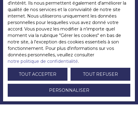
d'intérêt. Ils nous permettent également d'améliorer la
qualité de nos services et la convivialité de notre site
Depuis le 10 janvier 2020, certains sous-locataires
internet. Nous utiliserons uniquement les données
peuvent bénéficier de l'APL, tout comme le
personnelles pour lesquelles vous avez donné votre
locataire
.
Cette mesure découle de la loi d'évolution du
accord. Vous pouvez les modifier à n'importe quel
logement, de l'aménagement et du numérique (Élan)
moment via la rubrique ″Gérer les cookies″ en bas de
du 23 novembre 2018.
notre site, à l'exception des cookies essentiels à son
fonctionnement. Pour plus d'informations sur vos
Conformément à
l'
article D823-18 du Code de la
données personnelles, veuillez consulter
construction et de l'habitation
, les APL dans le cas
notre politique de confidentialité
.
d'une sous-location sont calculées comme suit :
pour le sous-locataire : les aides seront basées sur le
TOUT ACCEPTER
TOUT REFUSER
montant du loyer acquitté ;
pour le locataire principal : les aides seront basées sur
le montant du loyer principal déduction faite du loyer
PERSONNALISER
provenant du sous-locataire.