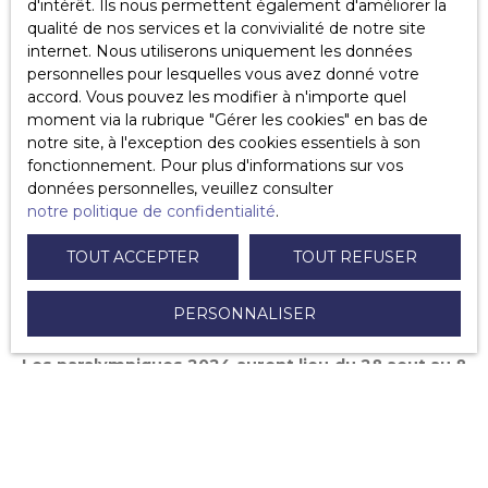
d'intérêt. Ils nous permettent également d'améliorer la
sportive internationale majeure destinée aux athlètes
qualité de nos services et la convivialité de notre site
ayant des
incapacités physiques, sensorielles ou
internet. Nous utiliserons uniquement les données
intellectuelles.
personnelles pour lesquelles vous avez donné votre
accord. Vous pouvez les modifier à n'importe quel
L'histoire des Jeux Paralympiques remonte à la fin
moment via la rubrique ″Gérer les cookies″ en bas de
de la Seconde Guerre mondiale
, lorsque des vétérans
notre site, à l'exception des cookies essentiels à son
blessés ont commencé à participer à des compétitions
fonctionnement. Pour plus d'informations sur vos
sportives pour réhabiliter leurs blessures et améliorer
données personnelles, veuillez consulter
leur condition physique. Le mouvement s'est
notre politique de confidentialité
.
développé au fil des ans, et
les premiers Jeux
Paralympiques officiels ont eu lieu à Rome, en
TOUT ACCEPTER
TOUT REFUSER
Italie, en 1960.
Depuis lors, les Jeux Paralympiques ont lieu tous les
PERSONNALISER
quatre ans, en même temps que les Jeux Olympiques.
Les paralympiques 2024 auront lieu du 28 aout au 8
septembre à Paris
. Il seront composés de
22 sports
et 23 disciplines
dont le Basket fauteuil, le goalball, le
para judo, le tennis fauteuil ou encore le dressage en
équitation. Les sites de compétitions seront les mêmes
que ceux des Jeux Olympiques.