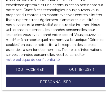
Nous utilisons des cookies afin de vous offrir une
Pasquier, 75008 Paris)
, Cartier (
10 Cité du Retiro,
expérience optimale et une communication pertinente sur
75008 Paris)
, Alain Afflelou (
11 r Argenson,
notre site. Grace à ces technologies, nous pouvons vous
75008 Paris)
, Nexity (
19 Rue de Vienne, 75008
proposer du contenu en rapport avec vos centres d'intérêt.
Paris)
, Bouygues (
32 Av. Hoche, 75008 Paris)
,
Ils nous permettent également d'améliorer la qualité de
Veolia (
21 Rue La Boétie, 75008 Paris)
, Franck
nos services et la convivialité de notre site internet. Nous
Provost (
133 RUE DU FAUBOURG SAINT
utiliserons uniquement les données personnelles pour
HONORE 75008 Paris)
, Mugler Fashion (
14 Rue
lesquelles vous avez donné votre accord. Vous pouvez les
Royale, 75008 Paris)
, Pinterest (
18 BD
modifier à n'importe quel moment via la rubrique ″Gérer les
MALESHERBES 75008 PARIS 8.)
, Linkedin (
37 Rue
cookies″ en bas de notre site, à l'exception des cookies
du Rocher, 75008 Paris)
, Vinted (
53 Av. Hoche,
essentiels à son fonctionnement. Pour plus d'informations
75008 Paris)
, Microsoft, Korian (
21,23,25 Rue
sur vos données personnelles, veuillez consulter
Balzac, 75008 Paris)
, Christian Lacroix (
21 Av.
notre politique de confidentialité
.
George V, 75008 Paris)
, Ralph Lauren (
23 Rue de
Vienne, 75008 Paris)
, Caudalie (
6 Place de Narvik,
TOUT ACCEPTER
TOUT REFUSER
75008 Paris)
, Givenchy (
3 Av. George V, 75008
Paris)
, LVMH (
22 Av. Montaigne, 75008 Paris)
PERSONNALISER