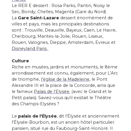
Le RER E dessert : Rosa Parks, Pantin, Noisy le
Sec, Bondy, Chelles, Magenta (Gare du Nord)
La
Gare Saint-Lazare
dessert énormément de
villes et pays, mais les principales destinations
sont : Trouville, Deauville, Bayeux, Caen, Le Havre,
Cherbourg, Mantes-la-Jolie, Rouen, Lisieux,
Rouen, Valognes, Dieppe, Amsterdam, Evreux et
Disneyland Paris
.
Culture
Riche en musées, jardins et monuments, le 8ème
arrondissement est connu, également, pour L’Arc
de triomphe,
l’
église de la Madeleine
, le Pont
Alexandre III et la place de la Concorde, ainsi que
le fameux
Palais de l’Elysée
.
(avec le Grand et le
Petit palais). Saviez-vous qu’il existait le Théâtre
des Champs-Elysées ?
Le
palais de l'Élysée
, dit l'Élysée et anciennement
l'Élysée-Bourbon, est un ancien hôtel particulier
parisien, situé rue du Faubourg-Saint-Honoré. Il