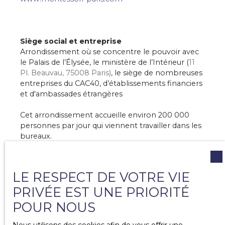
Siège social et entreprise
Arrondissement où se concentre le pouvoir avec
le Palais de l’Élysée, le ministère de l’Intérieur (
11
Pl. Beauvau, 75008 Paris)
, le siège de nombreuses
entreprises du CAC40, d’établissements financiers
et d'ambassades étrangères
Cet arrondissement accueille environ 200 000
personnes par jour qui viennent travailler dans les
bureaux.
De nombreuses entreprises ont leur siège dans le
8eme arrondissement de Paris comme : FREE (
16
LE RESPECT DE VOTRE VIE
rue de la Ville l'Evêque 75008 Paris)
(bcp de
bureaux et de logements), Christian DIOR (
11 Rue
PRIVÉE EST UNE PRIORITÉ
François 1er, 75008 Paris)
, Guerlain (
8, avenue des
POUR NOUS
Champs-Elysées – 75008 PARIS)
, Hermès (
15 Rue
de la Ville-l'Évêque, 75008 Paris)
, Balmain (
25 Rue