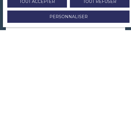
TOUT ACCEPTER
TOUT REFUSER
PERSONNALISER
Prénom
Nom
Email
Téléphone
Votre commune