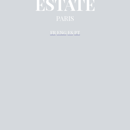
ESTATE
PARIS
FR
E
NG
ES
PT