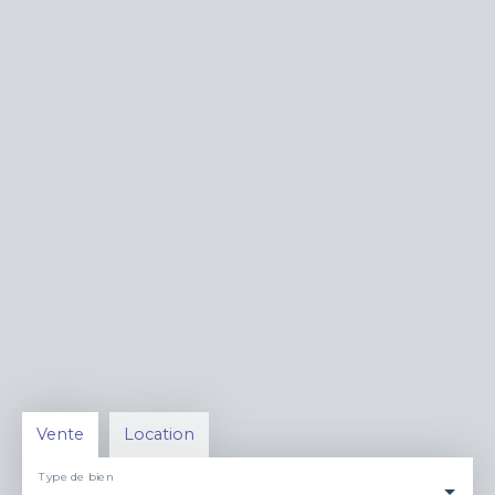
Vente
Location
Type de bien