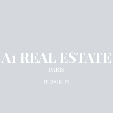
A1 REAL ESTATE
PARIS
FR
E
NG
ES
PT