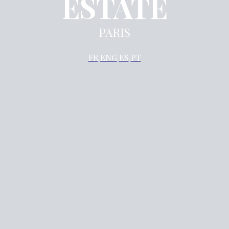
ESTATE
PARIS
FR
E
NG
ES
PT