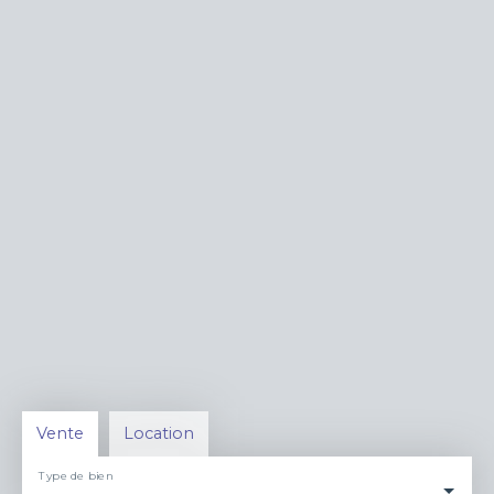
Vente
Location
Type de bien