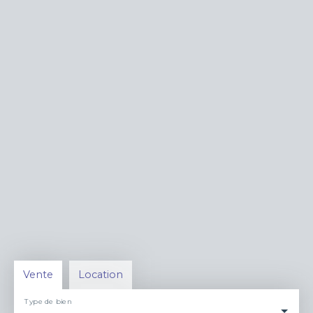
Vente
Location
Type de bien