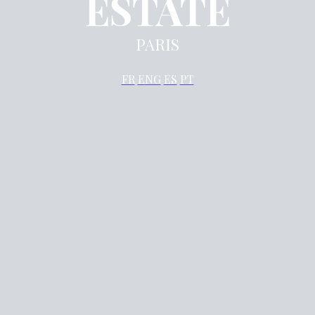
ESTATE
PARIS
FR
E
NG
ES
PT